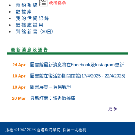
預 約 系 統
數 據 庫
我 的 借 閱 記 錄
數 據 庫 試 用
到 館 新 書（30日）
最 新 消 息 及 通 告
圖書館最新消息將在Facebook及Instagram更新
24 Apr
圖書館在復活節期間閉館(17/4/2025 - 22/4/2025)
10 Apr
圖書展覽 – 貿易戰爭
10 Apr
最新訂閲：讀秀數據庫
20 Mar
更 多...
版權 ©1947-2026 香港珠海學院. 保留一切權利.