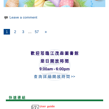
Leave a comment
1
2
3
…
57
»
歡 迎 蒞 臨 江 茂 森 圖 書 館
是 日 開 放 時 間
9:00am - 6:00pm
查 詢 詳 細 開 放 時 間 >>
快 速 連 結