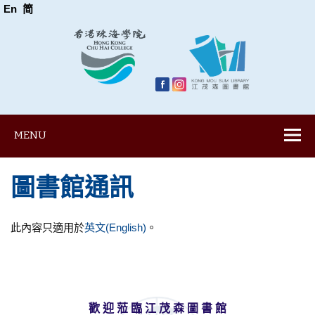
En
简
MENU
圖書館通訊
此內容只適用於
英文(English)
。
歡 迎 蒞 臨 江 茂 森 圖 書 館