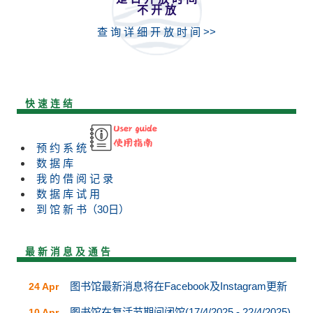
不 开 放
查 询 详 细 开 放 时 间 >>
快 速 连 结
预 约 系 统
数 据 库
我 的 借 阅 记 录
数 据 库 试 用
到 馆 新 书（30日）
最 新 消 息 及 通 告
图书馆最新消息将在Facebook及Instagram更新
24 Apr
图书馆在复活节期间闭馆(17/4/2025 - 22/4/2025)
10 Apr