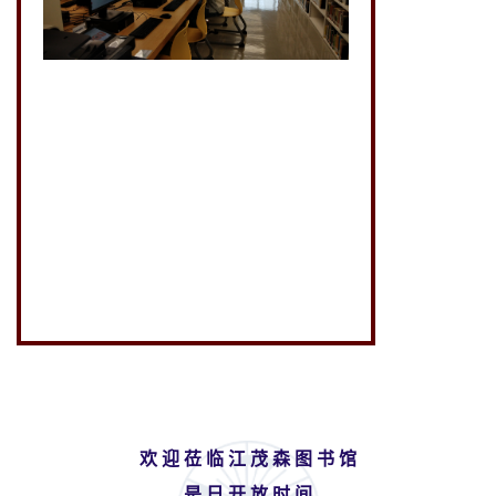
欢 迎 莅 临 江 茂 森 图 书 馆
是 日 开 放 时 间