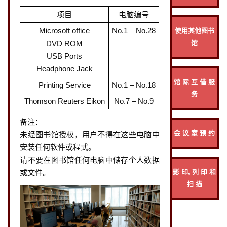
项目
电脑编号
Microsoft office
No.1 – No.28
使用其他图书
DVD ROM
馆
USB Ports
Headphone Jack
馆 际 互 借 服
Printing Service
No.1 – No.18
务
Thomson Reuters Eikon
No.7 – No.9
备注：
会 议 室 预 约
未经图书馆授权，用户不得在这些电脑中
安装任何软件或程式。
请不要在图书馆任何电脑中储存个人数据
影 印, 列 印 和
或文件。
扫 描