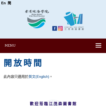
En
简
MENU
開 放 時 間
此內容只適用於
英文(English)
。
歡 迎 蒞 臨 江 茂 森 圖 書 館