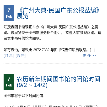
7
《广州大典·民国广东公报丛编》
展览
Feb
江茂森图书馆现正举办《广州大典·民国广东公报丛编》之展
览。该展览位于图书馆服务柜台附近。 欢迎大家参观阅览。请
留意本书只供馆内阅览。
如有查询，可致电 2972 7332 与图书馆当值职员联络。[...]
[
消 息
], [
通 告
]
更 多 >>
7
农历新年期间图书馆的闭馆时间
(9/2 ~ 14/2)
Feb
图书馆将于以下时间闭馆：