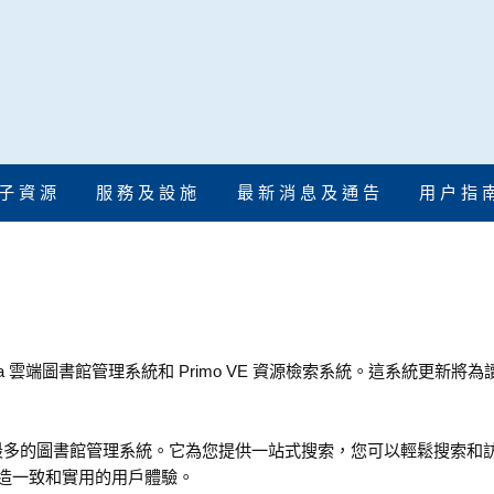
子 資 源
服 務 及 設 施
最 新 消 息 及 通 告
用 户 指 
 Alma 雲端圖書館管理系統和 Primo VE 資源檢索系統。這系統更新
機構中應用最多的圖書館管理系統。它為您提供一站式搜索，您可以輕鬆搜索
創造一致和實用的用戶體驗。