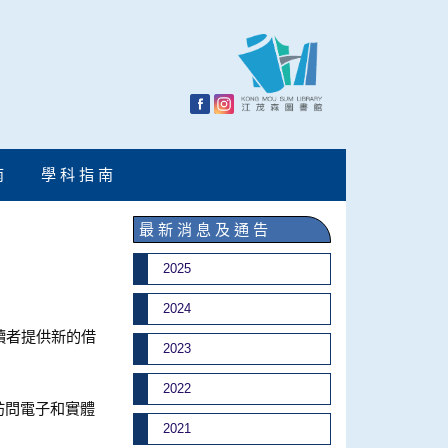
南
學 科 指 南
最 新 消 息 及 通 告
2025
2024
將為讀者提供新的借
2023
2022
和訪問電子和實體
2021