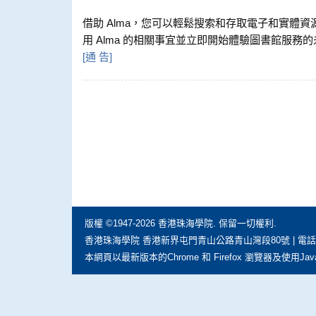
借助 Alma，您可以輕鬆搜索和存取電子和實體
用 Alma 的相關事宜並立即開始體驗圖書館服務的未來
[
通 告
]
版權 ©1947-2026 香港珠海學院. 保留一切權利.
香港珠海學院 香港新界屯門青山公路青山灣段80號 | 電話: (852) 297
本網頁以最新版本的Chrome 和 Firefox 瀏覽器及使用Jav