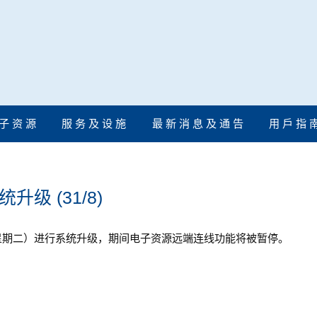
子 资 源
服 务 及 设 施
最 新 消 息 及 通 告
用 戶 指 
升级 (31/8)
 31 日（星期二）进行系统升级，期间电子资源远端连线功能将被暂停。