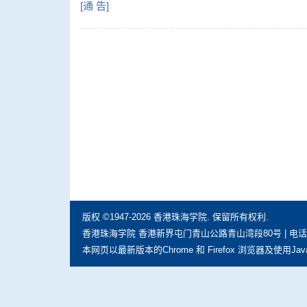
[
通 告
]
版权 ©1947-2026 香港珠海学院. 保留所有权利.
香港珠海学院 香港新界屯门青山公路青山湾段80号 | 电话: (852) 297
本网页以最新版本的Chrome 和 Firefox 浏览器及使用Jav