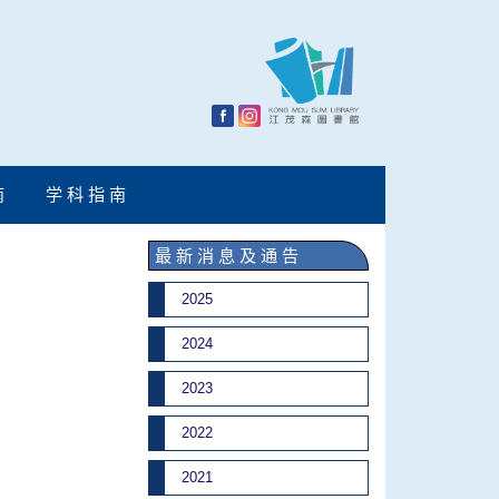
南
学 科 指 南
最 新 消 息 及 通 告
2025
2024
2023
2022
2021