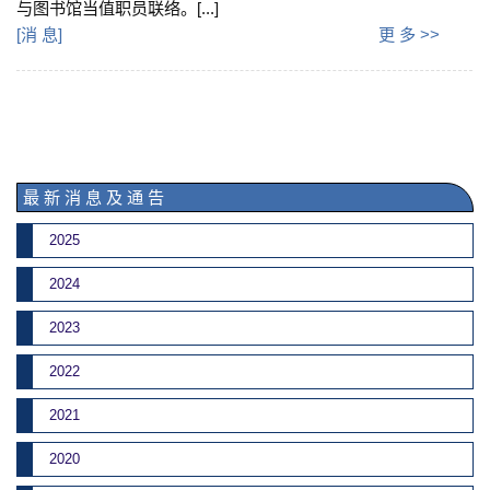
与图书馆当值职员联络。[...]
[
消 息
]
更 多 >>
最 新 消 息 及 通 告
2025
2024
2023
2022
2021
2020