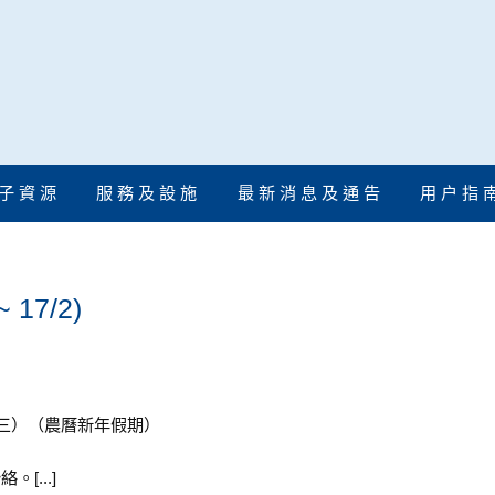
子 資 源
服 務 及 設 施
最 新 消 息 及 通 告
用 户 指 
17/2)
日（星期三）（農曆新年假期）
[...]