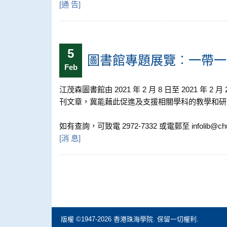
[
通 告
]
5
圖書館專題展覽︰一帶一路研究
Feb
江茂森圖書館由 2021 年 2 月 8 日至 202
刊文章，冀能藉此促進及支援相關學科的教學和研
如有查詢，可致電 2972-7332 或電郵至 infolib@ch
[
消 息
]
版權 ©1947-2026 香港珠海學院. 保留一切權利.