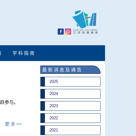
南
学 科 指 南
最 新 消 息 及 通 告
2025
2024
踊跃参与。
2023
2022
更 多 >>
2021