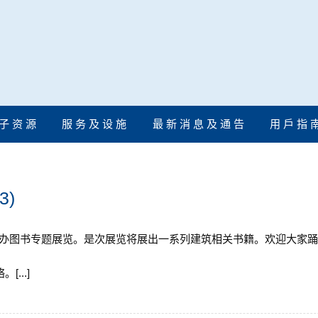
子 资 源
服 务 及 设 施
最 新 消 息 及 通 告
用 戶 指 
3)
月2日举办图书专题展览。是次展览将展出一系列建筑相关书籍。欢迎大家
...]