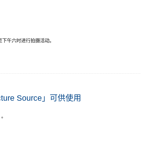
九时至下午六时进行拍摄活动。
cture Source」可供使用
」 。