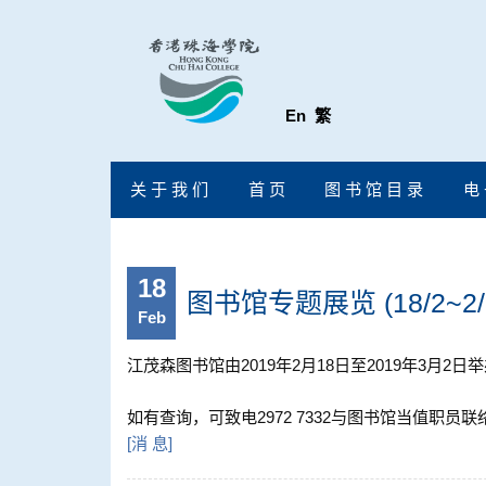
En
繁
关 于 我 们
首 页
图 书 馆 目 录
电 
18
图书馆专题展览 (18/2~2/
Feb
江茂森图书馆由2019年2月18日至2019年3
如有查询，可致电2972 7332与图书馆当值职员联络。[
[
消 息
]