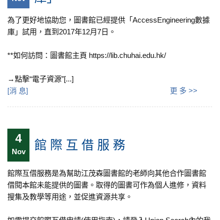
為了更好地協助您，圖書館已經提供「AccessEngineering數據
庫」試用，直到2017年12月7日。
**如何訪問：圖書館主頁 https://lib.chuhai.edu.hk/
→點擊“電子資源”[...]
[
消 息
]
更 多 >>
4
館 際 互 借 服 務
Nov
館際互借服務是為幫助江茂森圖書館的老師向其他合作圖書館
借閱本館未能提供的圖書。取得的圖書可作為個人進修，資料
搜集及教學等用途，並促進資源共享。