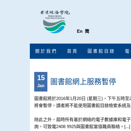
En
简
關 於 我 們
首 頁
圖 書 館 目 錄
電 
15
圖書館網上服務暫停
Jan
圖書館將於2016年1月20日 (星期三)，下午五時
將會暫停，讀者將不能使用圖書館目錄檢索系統及
除此之外，屆時所有基於網絡的電子數據庫和電子
詢，可致電2408 9925與圖書館當值職員聯絡。[...]