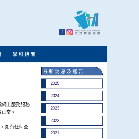
南
學 科 指 南
最 新 消 息 及 通 告
2025
2024
書館網上服務服務
2023
復正常。
2022
意，如有任何查
2021