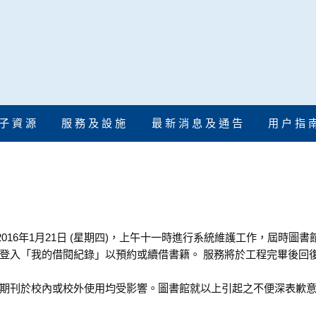
子 資 源
服 務 及 設 施
最 新 消 息 及 通 告
用 户 指 
至2016年1月21日 (星期四)，上午十一時進行系統維護工作，屆時圖
登入「我的借閱紀錄」以預約或續借書籍。 服務將於工程完畢後回
期刊於校內或校外使用均受影響。圖書館就以上引起之不便深表歉