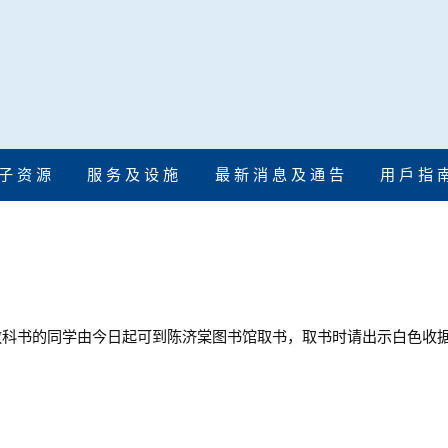
子 资 源
服 务 及 设 施
最 新 消 息 及 通 告
用 戶 指 
级日文教科书的同学由今日起可到陈济棠图书馆取书，取书时请出示白色收