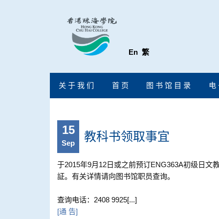
En
繁
关 于 我 们
首 页
图 书 馆 目 录
电 
15
教科书领取事宜
Sep
于2015年9月12日或之前预订ENG363A初
証。有关详情请向图书馆职员查询。
查询电话：2408 9925[...]
[
通 告
]