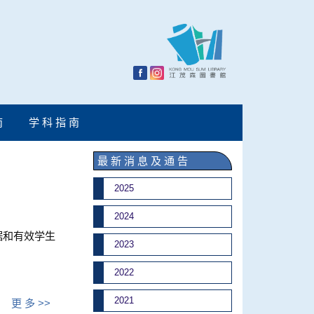
南
学 科 指 南
最 新 消 息 及 通 告
2025
2024
据和有效学生
2023
2022
2021
更 多 >>