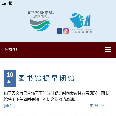
En
繁
MENU
10
图 书 馆 提 早 闭 馆
Jul
由于天文台已宣佈于下午五时或五时前会悬挂八号风球，图书
馆将于下午四时关闭，不便之处敬请原谅.
[
通 告
]
更 多 >>