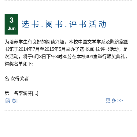
3
选 书 . 阅 书 . 评 书 活 动
Jun
为培养学生有良好的阅读兴趣，本校中国文学学系及陈济棠图
书馆于2014年7月至2015年5月举办了选书.阅书.评书活动。是
次活动，将于6月3日下午3时30分在本校304室举行颁奖典礼，
得奖名单如下:
名 次得奖者
第一名李润芬[...]
[
消 息
]
更 多 >>