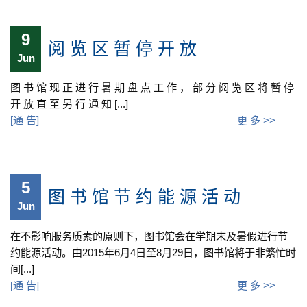
9
阅 览 区 暂 停 开 放
Jun
图 书 馆 现 正 进 行 暑 期 盘 点 工 作 ， 部 分 阅 览 区 将 暂 停
开 放 直 至 另 行 通 知 [...]
[
通 告
]
更 多 >>
5
图 书 馆 节 约 能 源 活 动
Jun
在不影响服务质素的原则下，图书馆会在学期末及暑假进行节
约能源活动。由2015年6月4日至8月29日，图书馆将于非繁忙时
间[...]
[
通 告
]
更 多 >>