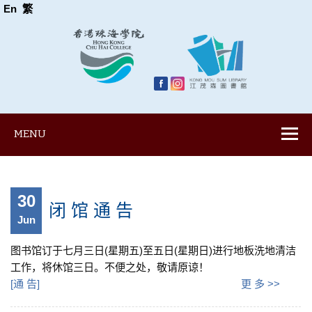
En
繁
MENU
30
闭 馆 通 告
Jun
图书馆订于七月三日(星期五)至五日(星期日)进行地板洗地清洁
工作，将休馆三日。不便之处，敬请原谅！
[
通 告
]
更 多 >>