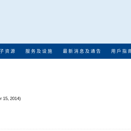
子 资 源
服 务 及 设 施
最 新 消 息 及 通 告
用 戶 指 
r 15, 2014)