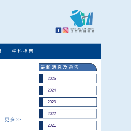
南
学 科 指 南
最 新 消 息 及 通 告
2025
2024
2023
2022
更 多 >>
2021