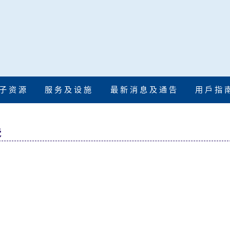
子 资 源
服 务 及 设 施
最 新 消 息 及 通 告
用 戶 指 
展