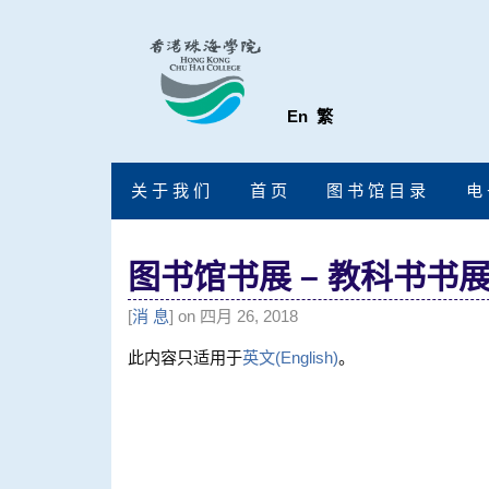
En
繁
关 于 我 们
首 页
图 书 馆 目 录
电 
图书馆书展 – 教科书书
[
消 息
] on 四月 26, 2018
此内容只适用于
英文(English)
。