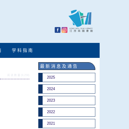
南
学 科 指 南
最 新 消 息 及 通 告
阅 读 数 量 (9,258)
2025
2024
2023
2022
2021