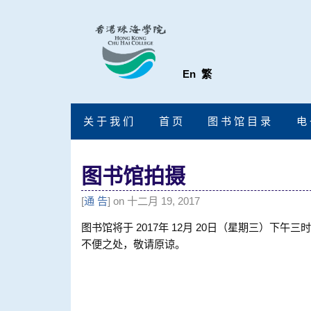
En
繁
关 于 我 们
首 页
图 书 馆 目 录
电 
图书馆拍摄
[
通 告
] on 十二月 19, 2017
图书馆将于 2017年 12月 20日（星期三）下
不便之处，敬请原谅。