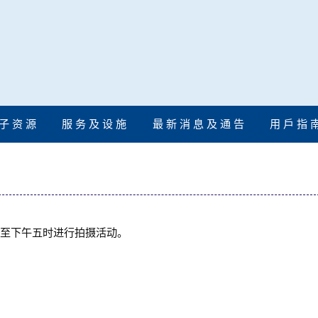
子 资 源
服 务 及 设 施
最 新 消 息 及 通 告
用 戶 指 
午三时至下午五时进行拍摄活动。