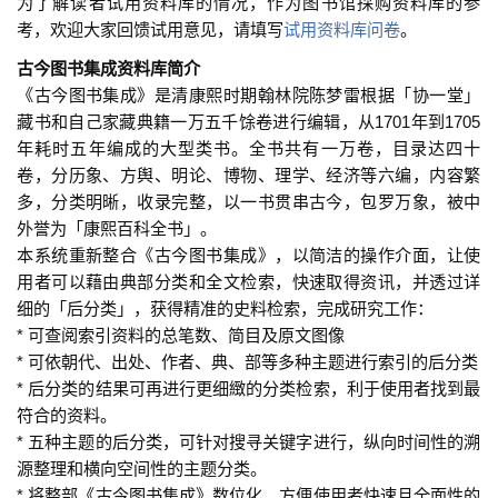
为了解读者试用资料库的情况，作为图书馆採购资料库的参
考，欢迎大家回馈试用意见，请填写
试用资料库问卷
。
古今图书集成资料库简介
《古今图书集成》是清康熙时期翰林院陈梦雷根据「协一堂」
藏书和自己家藏典籍一万五千馀卷进行编辑，从1701年到1705
年耗时五年编成的大型类书。全书共有一万卷，目录达四十
卷，分历象、方舆、明论、博物、理学、经济等六编，内容繁
多，分类明晰，收录完整，以一书贯串古今，包罗万象，被中
外誉为「康熙百科全书」。
本系统重新整合《古今图书集成》，以简洁的操作介面，让使
用者可以藉由典部分类和全文检索，快速取得资讯，并透过详
细的「后分类」，获得精准的史料检索，完成研究工作：
* 可查阅索引资料的总笔数、简目及原文图像
* 可依朝代、出处、作者、典、部等多种主题进行索引的后分类
* 后分类的结果可再进行更细緻的分类检索，利于使用者找到最
符合的资料。
* 五种主题的后分类，可针对搜寻关键字进行，纵向时间性的溯
源整理和横向空间性的主题分类。
* 将整部《古今图书集成》数位化，方便使用者快速且全面性的