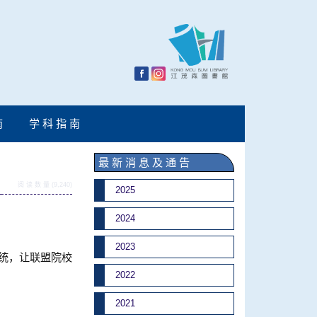
南
学 科 指 南
最 新 消 息 及 通 告
阅 读 数 量 (9,240)
2025
2024
2023
统，让联盟院校
2022
2021