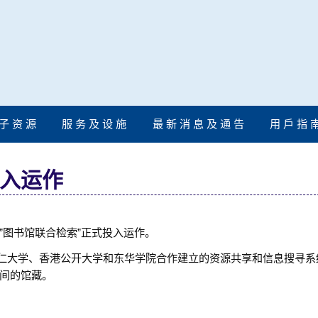
子 资 源
服 务 及 设 施
最 新 消 息 及 通 告
用 戶 指 
投入运作
”图书馆联合检索”正式投入运作。
树仁大学、香港公开大学和东华学院合作建立的资源共享和信息搜寻系
间的馆藏。