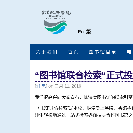
En
繁
关 于 我 们
首 页
图 书 馆 目 录
电 
“
图书馆联合检索
“正式
[
消 息
] on 三月 11, 2016
我们很高兴向大家宣布，陈济棠图书馆的搜索引擎
“图书馆联合检索”是本校、明爱专上学院、香港
师生轻松地通过一站式检索界面搜寻合作图书馆之