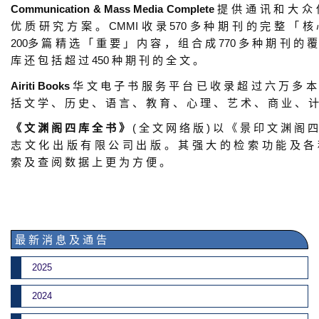
Communication & Mass Media Complete
提 供 通 讯 和 大 众 
优 质 研 究 方 案 。 CMMI 收 录 570 多 种 期 刊 的 完 整 「 核
200多 篇 精 选 「 重 要 」 内 容 ， 组 合 成 770 多 种 期 刊 的 
库 还 包 括 超 过 450 种 期 刊 的 全 文 。
Airiti Books
华 文 电 子 书 服 务 平 台 已 收 录 超 过 六 万 多 本
括 文 学 、 历 史 、 语 言 、 教 育 、 心 理 、 艺 术 、 商 业 、 计
《 文 渊 阁 四 库 全 书 》
( 全 文 网 络 版 ) 以 《 景 印 文 渊 阁 
志 文 化 出 版 有 限 公 司 出 版 。 其 强 大 的 检 索 功 能 及 各
索 及 查 阅 数 据 上 更 为 方 便 。
最 新 消 息 及 通 告
2025
2024