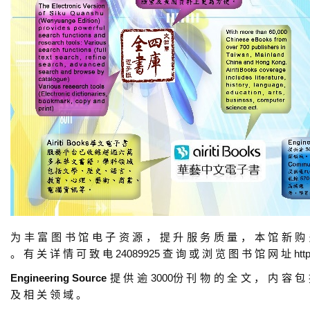
为 丰 富 图 书 馆 电 子 资 源 ， 提 升 服 务 质 量 ， 本 馆 新 购
。 有 关 详 情 可 致 电 24089925 查 询 或 浏 览 图 书 馆 网 址 http://li
Engineering Source
提 供 逾 3000份 刊 物 的 全 文 ， 内 容 包
及 相 关 领 域 。