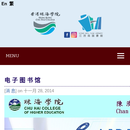
En
繁
MENU
电 子 图 书 馆
[
消 息
] on 十一月 28, 2014