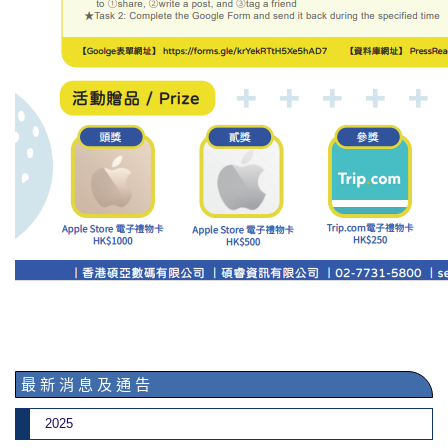
最 新 消 息 及 通 告
2025