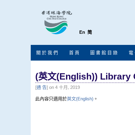
En
简
關 於 我 們
首 頁
圖 書 館 目 錄
電 
(英文(English)) Library 
[
通 告
] on 4 十月, 2019
此內容只適用於
英文(English)
。