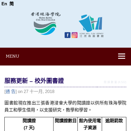
En
简
MENU
服務更新 – 校外圖書證
閱 讀 數 量 (8,522)
[
通 告
] on 27 十一月, 2018
圖書館現在推出三張香港浸會大學的閱讀證以供所有珠海學院
員工和學生借用，以支援研究，教學和學習。
閱讀證
閱讀證數目
館內使用電
逾期罰款
(7 天)
子資源