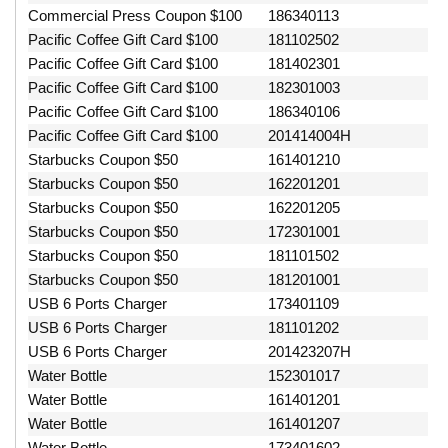
Commercial Press Coupon $100
186340113
Pacific Coffee Gift Card $100
181102502
Pacific Coffee Gift Card $100
181402301
Pacific Coffee Gift Card $100
182301003
Pacific Coffee Gift Card $100
186340106
Pacific Coffee Gift Card $100
201414004H
Starbucks Coupon $50
161401210
Starbucks Coupon $50
162201201
Starbucks Coupon $50
162201205
Starbucks Coupon $50
172301001
Starbucks Coupon $50
181101502
Starbucks Coupon $50
181201001
USB 6 Ports Charger
173401109
USB 6 Ports Charger
181101202
USB 6 Ports Charger
201423207H
Water Bottle
152301017
Water Bottle
161401201
Water Bottle
161401207
Water Bottle
173401602