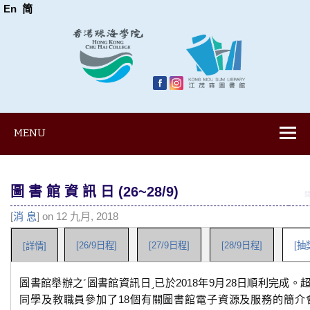
En
简
MENU
圖 書 館 資 訊 日 (26~28/9)
閱
[
消 息
] on 12 九月, 2018
[26/9日程]
[27/9日程]
[28/9日程]
[抽
[詳情]
圖書館舉辦之˹圖書館資訊日˼已於2018年9月28日順利完成。超
同學及教職員參加了18個有關圖書館電子資源及服務的簡介