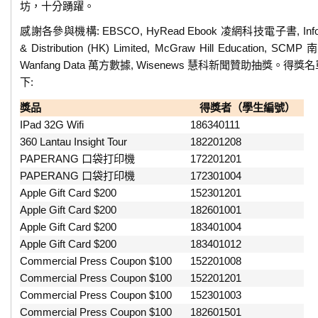
坊，十分踴躍。
感謝各參與機構: EBSCO, HyRead Ebook 凌網科技電子書, Info 
& Distribution (HK) Limited, McGraw Hill Education, SC
Wanfang Data 萬方數據, Wisenews 慧科新聞贊助抽獎。得
下:
獎品
得獎者（學生編號）
IPad 32G Wifi
186340111
360 Lantau Insight Tour
182201208
PAPERANG 口袋打印機
172201201
PAPERANG 口袋打印機
172301004
Apple Gift Card $200
152301201
Apple Gift Card $200
182601001
Apple Gift Card $200
183401004
Apple Gift Card $200
183401012
Commercial Press Coupon $100
152201008
Commercial Press Coupon $100
152201201
Commercial Press Coupon $100
152301003
Commercial Press Coupon $100
182601501