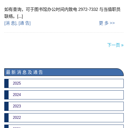
如有查询，可于图书馆办公时间内致电 2972-7332 与当值职员
联络。[...]
[
消 息
], [
通 告
]
更 多 >>
下一页 »
最 新 消 息 及 通 告
2025
2024
2023
2022